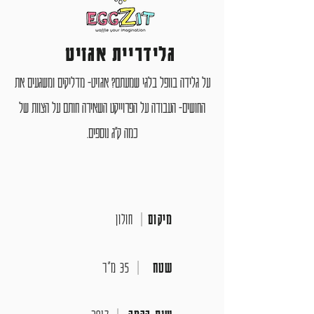
גלידריית אגזיט
על גלידה בוופל בלגי שמעתם? אגזיט- מדליקים ומשגעים את
החושים- העבודה על הפרוייקט השאירה חותם על הצוות של
כמה ק"ג נוספים.
מיקום
|
חולון
שטח
|
35 מ"ר