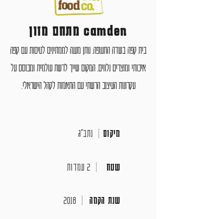
camden מתחם מזון
בית קפה בשדה התעופה. נותן מענה לממתינים לטיסות עם קפה
איכותי ומוצרים נלווים. המקום שייך לרשת עולמית ומבוסס על
עקרונות העיצוב הרשתי עם התאמות לקהל הישראלי.
מיקום
|
נתב"ג
שטח
|
2 עמדות
שנת הקמה
|
2018