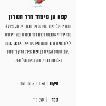
קפה גן סיפור הוד השרון
מבנה אדריכלי מיוחד במינו עם גינה רחבת ידיים מול פארק 4
עונות ידידותי למשפחות וילדים. רשת מסעדות וקפה ידידותיות
לכל המשפחה. הרשת שוכנת בפארקים היפים בישראל. קונספט
עיצובי טישטוש הגבולות בין הפנים לפארק הירוק ע"י שימוש
באלמנטים וחומרים מהגן בעיצוב חללי הפנים.
מיקום
|
הציונות 7, הוד השרון
שטח
|
350 מ״ר